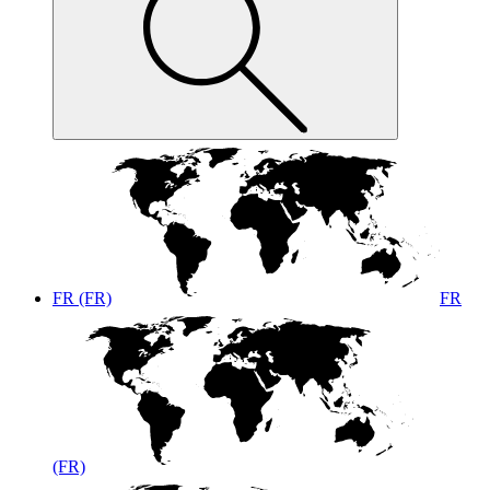
FR (FR)
FR
(FR)