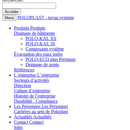
POLOPLAST - tuyau systeme
Menü
Produits
Produits
Drainage de bâtiments
POLO-KAL XS
POLO-KAL 3S
Composants système
Évacuation des eaux usées
POLO-ECO plus Premium
Drainage de ponts
Références
L`entreprise
L`entreprise
Secteurs d’activités
Direction
Culture d’entreprise
Histoire de l’entreprise
Durabilité . Compliance
Les Personnes
Les Personnes
Carrières au sein de Poloplast
Actualités
Actualités
Contact
Contact
Sites