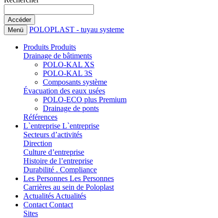
POLOPLAST - tuyau systeme
Menü
Produits
Produits
Drainage de bâtiments
POLO-KAL XS
POLO-KAL 3S
Composants système
Évacuation des eaux usées
POLO-ECO plus Premium
Drainage de ponts
Références
L`entreprise
L`entreprise
Secteurs d’activités
Direction
Culture d’entreprise
Histoire de l’entreprise
Durabilité . Compliance
Les Personnes
Les Personnes
Carrières au sein de Poloplast
Actualités
Actualités
Contact
Contact
Sites