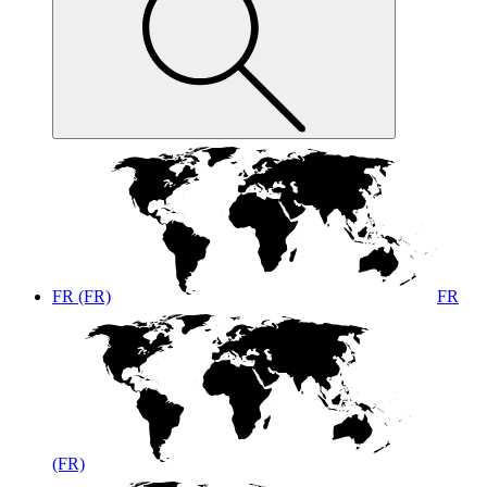
FR (FR)
FR
(FR)