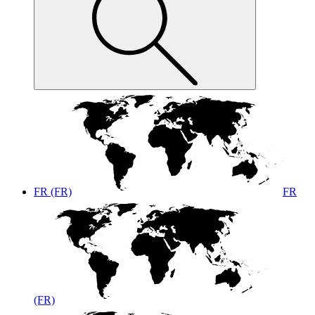
FR (FR)
FR
(FR)