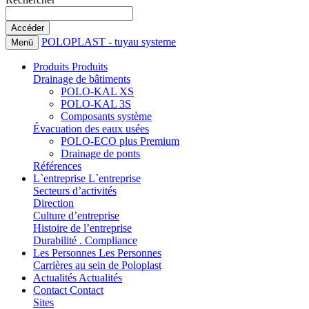
POLOPLAST - tuyau systeme
Menü
Produits
Produits
Drainage de bâtiments
POLO-KAL XS
POLO-KAL 3S
Composants système
Évacuation des eaux usées
POLO-ECO plus Premium
Drainage de ponts
Références
L`entreprise
L`entreprise
Secteurs d’activités
Direction
Culture d’entreprise
Histoire de l’entreprise
Durabilité . Compliance
Les Personnes
Les Personnes
Carrières au sein de Poloplast
Actualités
Actualités
Contact
Contact
Sites