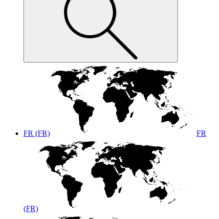
FR (FR)
FR
(FR)