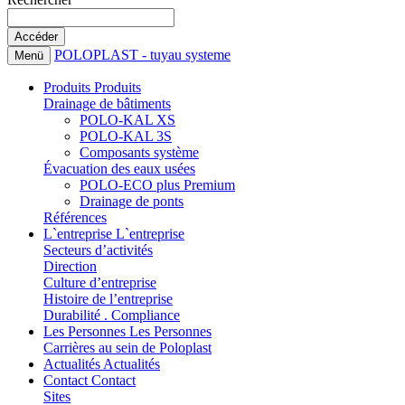
POLOPLAST - tuyau systeme
Menü
Produits
Produits
Drainage de bâtiments
POLO-KAL XS
POLO-KAL 3S
Composants système
Évacuation des eaux usées
POLO-ECO plus Premium
Drainage de ponts
Références
L`entreprise
L`entreprise
Secteurs d’activités
Direction
Culture d’entreprise
Histoire de l’entreprise
Durabilité . Compliance
Les Personnes
Les Personnes
Carrières au sein de Poloplast
Actualités
Actualités
Contact
Contact
Sites