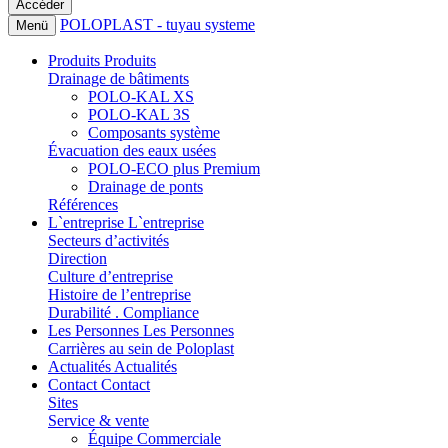
POLOPLAST - tuyau systeme
Menü
Produits
Produits
Drainage de bâtiments
POLO-KAL XS
POLO-KAL 3S
Composants système
Évacuation des eaux usées
POLO-ECO plus Premium
Drainage de ponts
Références
L`entreprise
L`entreprise
Secteurs d’activités
Direction
Culture d’entreprise
Histoire de l’entreprise
Durabilité . Compliance
Les Personnes
Les Personnes
Carrières au sein de Poloplast
Actualités
Actualités
Contact
Contact
Sites
Service & vente
Équipe Commerciale