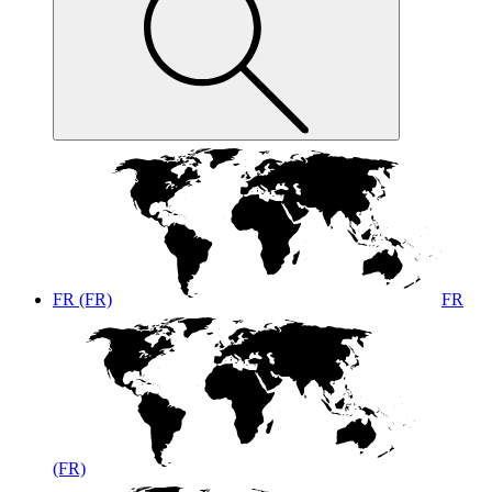
FR (FR)
FR
(FR)