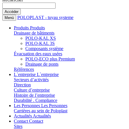
POLOPLAST - tuyau systeme
Menü
Produits
Produits
Drainage de bâtiments
POLO-KAL XS
POLO-KAL 3S
Composants système
Évacuation des eaux usées
POLO-ECO plus Premium
Drainage de ponts
Références
L`entreprise
L`entreprise
Secteurs d’activités
Direction
Culture d’entreprise
Histoire de l’entreprise
Durabilité . Compliance
Les Personnes
Les Personnes
Carrières au sein de Poloplast
Actualités
Actualités
Contact
Contact
Sites