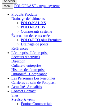
POLOPLAST - tuyau systeme
Menü
Produits
Produits
Drainage de bâtiments
POLO-KAL XS
POLO-KAL 3S
Composants système
Évacuation des eaux usées
POLO-ECO plus Premium
Drainage de ponts
Références
L`entreprise
L`entreprise
Secteurs d’activités
Direction
Culture d’entreprise
Histoire de l’entreprise
Durabilité . Compliance
Les Personnes
Les Personnes
Carrières au sein de Poloplast
Actualités
Actualités
Contact
Contact
Sites
Service & vente
Équipe Commerciale