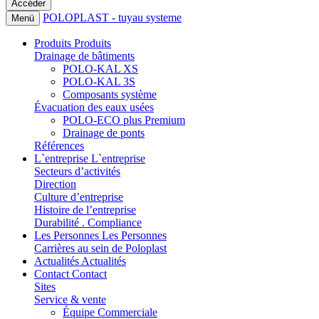
POLOPLAST - tuyau systeme
Menü
Produits
Produits
Drainage de bâtiments
POLO-KAL XS
POLO-KAL 3S
Composants système
Évacuation des eaux usées
POLO-ECO plus Premium
Drainage de ponts
Références
L`entreprise
L`entreprise
Secteurs d’activités
Direction
Culture d’entreprise
Histoire de l’entreprise
Durabilité . Compliance
Les Personnes
Les Personnes
Carrières au sein de Poloplast
Actualités
Actualités
Contact
Contact
Sites
Service & vente
Équipe Commerciale