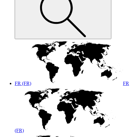
FR (FR)
FR
(FR)