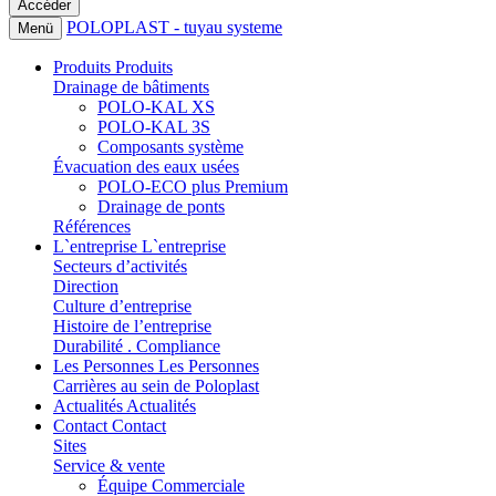
POLOPLAST - tuyau systeme
Menü
Produits
Produits
Drainage de bâtiments
POLO-KAL XS
POLO-KAL 3S
Composants système
Évacuation des eaux usées
POLO-ECO plus Premium
Drainage de ponts
Références
L`entreprise
L`entreprise
Secteurs d’activités
Direction
Culture d’entreprise
Histoire de l’entreprise
Durabilité . Compliance
Les Personnes
Les Personnes
Carrières au sein de Poloplast
Actualités
Actualités
Contact
Contact
Sites
Service & vente
Équipe Commerciale