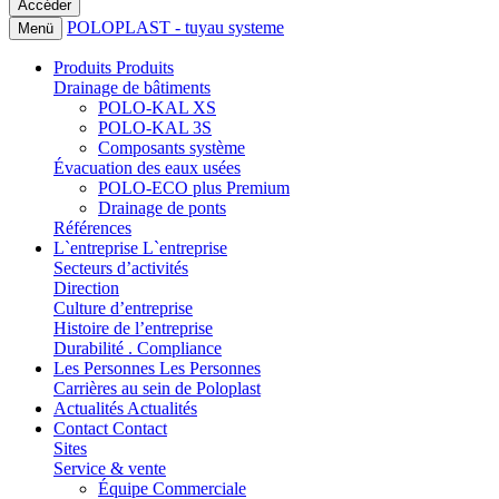
POLOPLAST - tuyau systeme
Menü
Produits
Produits
Drainage de bâtiments
POLO-KAL XS
POLO-KAL 3S
Composants système
Évacuation des eaux usées
POLO-ECO plus Premium
Drainage de ponts
Références
L`entreprise
L`entreprise
Secteurs d’activités
Direction
Culture d’entreprise
Histoire de l’entreprise
Durabilité . Compliance
Les Personnes
Les Personnes
Carrières au sein de Poloplast
Actualités
Actualités
Contact
Contact
Sites
Service & vente
Équipe Commerciale