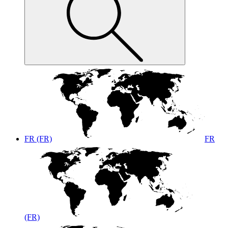
FR (FR)
FR
(FR)