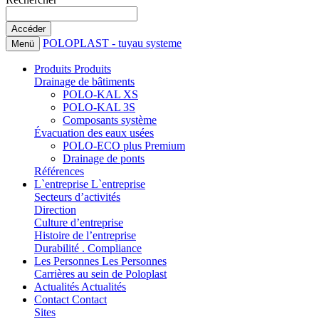
POLOPLAST - tuyau systeme
Menü
Produits
Produits
Drainage de bâtiments
POLO-KAL XS
POLO-KAL 3S
Composants système
Évacuation des eaux usées
POLO-ECO plus Premium
Drainage de ponts
Références
L`entreprise
L`entreprise
Secteurs d’activités
Direction
Culture d’entreprise
Histoire de l’entreprise
Durabilité . Compliance
Les Personnes
Les Personnes
Carrières au sein de Poloplast
Actualités
Actualités
Contact
Contact
Sites