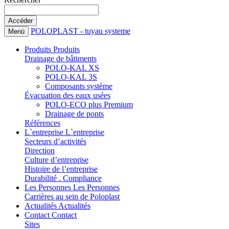
POLOPLAST - tuyau systeme
Menü
Produits
Produits
Drainage de bâtiments
POLO-KAL XS
POLO-KAL 3S
Composants système
Évacuation des eaux usées
POLO-ECO plus Premium
Drainage de ponts
Références
L`entreprise
L`entreprise
Secteurs d’activités
Direction
Culture d’entreprise
Histoire de l’entreprise
Durabilité . Compliance
Les Personnes
Les Personnes
Carrières au sein de Poloplast
Actualités
Actualités
Contact
Contact
Sites