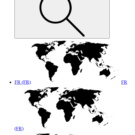
FR (FR)
FR
(FR)