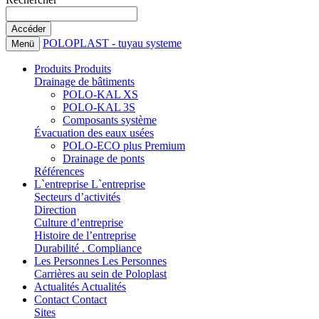
POLOPLAST - tuyau systeme
Menü
Produits
Produits
Drainage de bâtiments
POLO-KAL XS
POLO-KAL 3S
Composants système
Évacuation des eaux usées
POLO-ECO plus Premium
Drainage de ponts
Références
L`entreprise
L`entreprise
Secteurs d’activités
Direction
Culture d’entreprise
Histoire de l’entreprise
Durabilité . Compliance
Les Personnes
Les Personnes
Carrières au sein de Poloplast
Actualités
Actualités
Contact
Contact
Sites