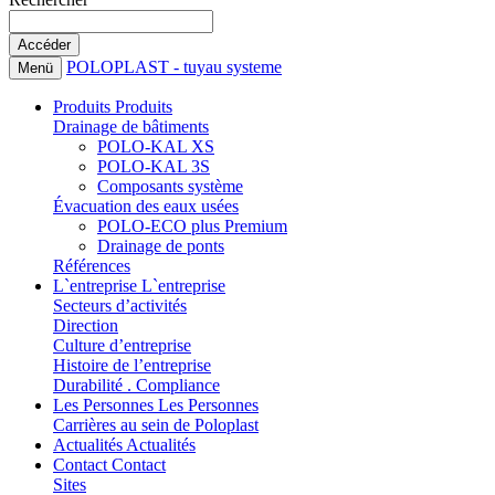
POLOPLAST - tuyau systeme
Menü
Produits
Produits
Drainage de bâtiments
POLO-KAL XS
POLO-KAL 3S
Composants système
Évacuation des eaux usées
POLO-ECO plus Premium
Drainage de ponts
Références
L`entreprise
L`entreprise
Secteurs d’activités
Direction
Culture d’entreprise
Histoire de l’entreprise
Durabilité . Compliance
Les Personnes
Les Personnes
Carrières au sein de Poloplast
Actualités
Actualités
Contact
Contact
Sites