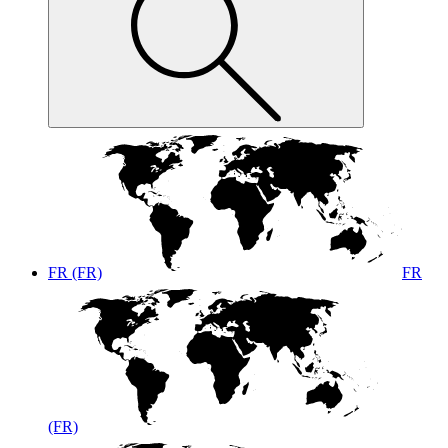
FR (FR)
FR
(FR)