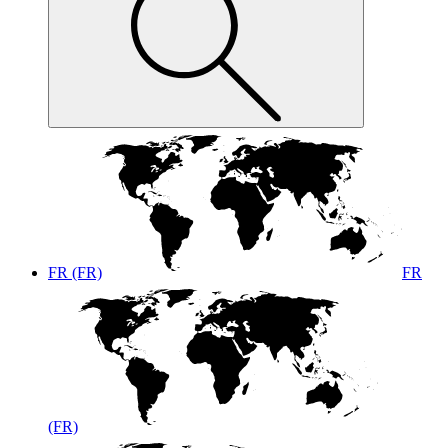
FR (FR)
FR
(FR)