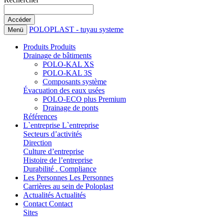
POLOPLAST - tuyau systeme
Menü
Produits
Produits
Drainage de bâtiments
POLO-KAL XS
POLO-KAL 3S
Composants système
Évacuation des eaux usées
POLO-ECO plus Premium
Drainage de ponts
Références
L`entreprise
L`entreprise
Secteurs d’activités
Direction
Culture d’entreprise
Histoire de l’entreprise
Durabilité . Compliance
Les Personnes
Les Personnes
Carrières au sein de Poloplast
Actualités
Actualités
Contact
Contact
Sites