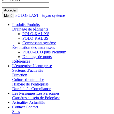
POLOPLAST - tuyau systeme
Menü
Produits
Produits
Drainage de bâtiments
POLO-KAL XS
POLO-KAL 3S
Composants système
Évacuation des eaux usées
POLO-ECO plus Premium
Drainage de ponts
Références
L`entreprise
L`entreprise
Secteurs d’activités
Direction
Culture d’entreprise
Histoire de l’entreprise
Durabilité . Compliance
Les Personnes
Les Personnes
Carrières au sein de Poloplast
Actualités
Actualités
Contact
Contact
Sites