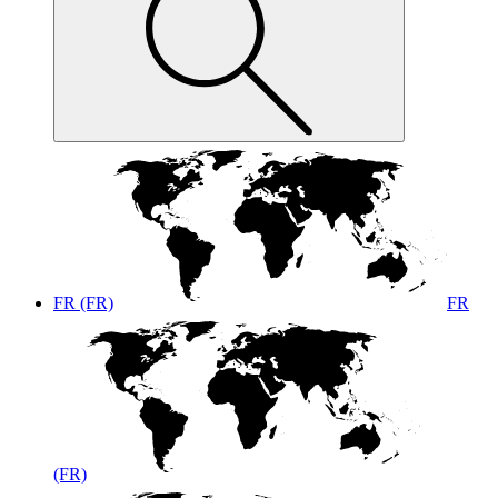
FR (FR)
FR
(FR)