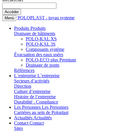
POLOPLAST - tuyau systeme
Menü
Produits
Produits
Drainage de bâtiments
POLO-KAL XS
POLO-KAL 3S
Composants système
Évacuation des eaux usées
POLO-ECO plus Premium
Drainage de ponts
Références
L`entreprise
L`entreprise
Secteurs d’activités
Direction
Culture d’entreprise
Histoire de l’entreprise
Durabilité . Compliance
Les Personnes
Les Personnes
Carrières au sein de Poloplast
Actualités
Actualités
Contact
Contact
Sites