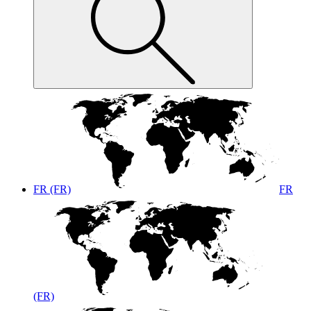
FR (FR)
FR
(FR)