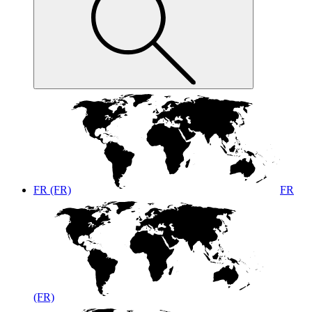
FR (FR)
FR
(FR)