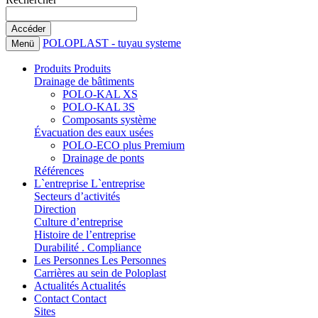
POLOPLAST - tuyau systeme
Menü
Produits
Produits
Drainage de bâtiments
POLO-KAL XS
POLO-KAL 3S
Composants système
Évacuation des eaux usées
POLO-ECO plus Premium
Drainage de ponts
Références
L`entreprise
L`entreprise
Secteurs d’activités
Direction
Culture d’entreprise
Histoire de l’entreprise
Durabilité . Compliance
Les Personnes
Les Personnes
Carrières au sein de Poloplast
Actualités
Actualités
Contact
Contact
Sites