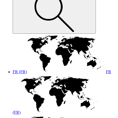
FR (FR)
FR
(FR)