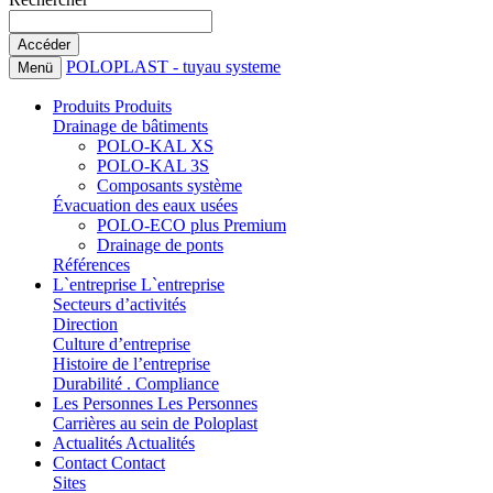
POLOPLAST - tuyau systeme
Menü
Produits
Produits
Drainage de bâtiments
POLO-KAL XS
POLO-KAL 3S
Composants système
Évacuation des eaux usées
POLO-ECO plus Premium
Drainage de ponts
Références
L`entreprise
L`entreprise
Secteurs d’activités
Direction
Culture d’entreprise
Histoire de l’entreprise
Durabilité . Compliance
Les Personnes
Les Personnes
Carrières au sein de Poloplast
Actualités
Actualités
Contact
Contact
Sites