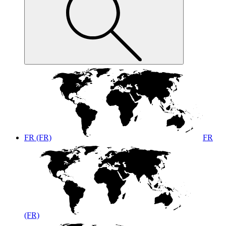
FR (FR)
FR
(FR)