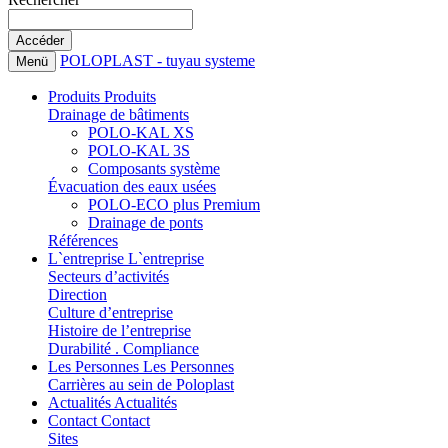
POLOPLAST - tuyau systeme
Menü
Produits
Produits
Drainage de bâtiments
POLO-KAL XS
POLO-KAL 3S
Composants système
Évacuation des eaux usées
POLO-ECO plus Premium
Drainage de ponts
Références
L`entreprise
L`entreprise
Secteurs d’activités
Direction
Culture d’entreprise
Histoire de l’entreprise
Durabilité . Compliance
Les Personnes
Les Personnes
Carrières au sein de Poloplast
Actualités
Actualités
Contact
Contact
Sites