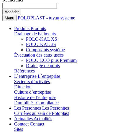
POLOPLAST - tuyau systeme
Menü
Produits
Produits
Drainage de bâtiments
POLO-KAL XS
POLO-KAL 3S
Composants système
Évacuation des eaux usées
POLO-ECO plus Premium
Drainage de ponts
Références
L`entreprise
L`entreprise
Secteurs d’activités
Direction
Culture d’entreprise
Histoire de l’entreprise
Durabilité . Compliance
Les Personnes
Les Personnes
Carrières au sein de Poloplast
Actualités
Actualités
Contact
Contact
Sites