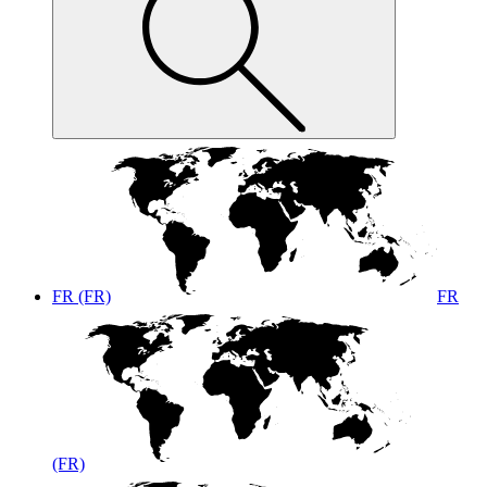
FR (FR)
FR
(FR)