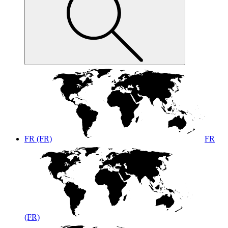
FR (FR)
FR
(FR)