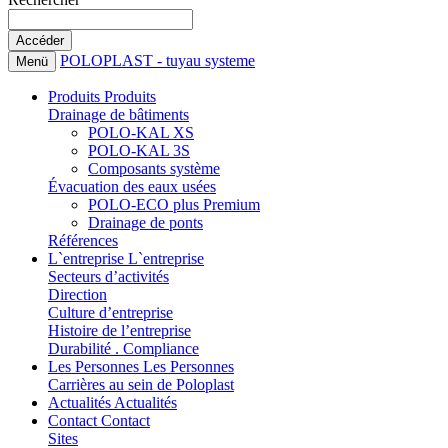
POLOPLAST - tuyau systeme
Menü
Produits
Produits
Drainage de bâtiments
POLO-KAL XS
POLO-KAL 3S
Composants système
Évacuation des eaux usées
POLO-ECO plus Premium
Drainage de ponts
Références
L`entreprise
L`entreprise
Secteurs d’activités
Direction
Culture d’entreprise
Histoire de l’entreprise
Durabilité . Compliance
Les Personnes
Les Personnes
Carrières au sein de Poloplast
Actualités
Actualités
Contact
Contact
Sites