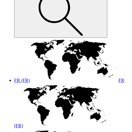
FR (FR)
FR
(FR)