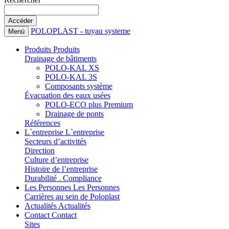
POLOPLAST - tuyau systeme
Menü
Produits
Produits
Drainage de bâtiments
POLO-KAL XS
POLO-KAL 3S
Composants système
Évacuation des eaux usées
POLO-ECO plus Premium
Drainage de ponts
Références
L`entreprise
L`entreprise
Secteurs d’activités
Direction
Culture d’entreprise
Histoire de l’entreprise
Durabilité . Compliance
Les Personnes
Les Personnes
Carrières au sein de Poloplast
Actualités
Actualités
Contact
Contact
Sites