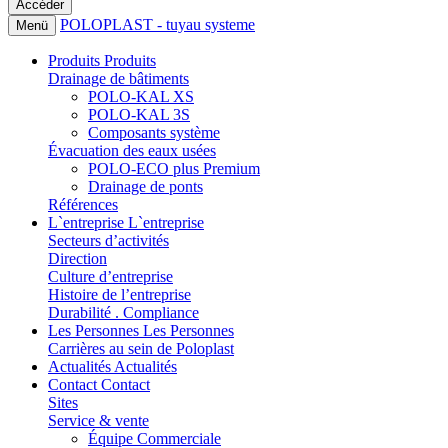
POLOPLAST - tuyau systeme
Menü
Produits
Produits
Drainage de bâtiments
POLO-KAL XS
POLO-KAL 3S
Composants système
Évacuation des eaux usées
POLO-ECO plus Premium
Drainage de ponts
Références
L`entreprise
L`entreprise
Secteurs d’activités
Direction
Culture d’entreprise
Histoire de l’entreprise
Durabilité . Compliance
Les Personnes
Les Personnes
Carrières au sein de Poloplast
Actualités
Actualités
Contact
Contact
Sites
Service & vente
Équipe Commerciale