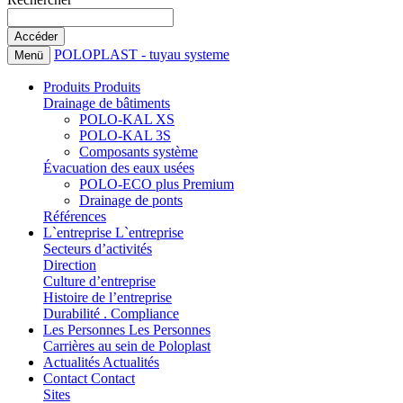
POLOPLAST - tuyau systeme
Menü
Produits
Produits
Drainage de bâtiments
POLO-KAL XS
POLO-KAL 3S
Composants système
Évacuation des eaux usées
POLO-ECO plus Premium
Drainage de ponts
Références
L`entreprise
L`entreprise
Secteurs d’activités
Direction
Culture d’entreprise
Histoire de l’entreprise
Durabilité . Compliance
Les Personnes
Les Personnes
Carrières au sein de Poloplast
Actualités
Actualités
Contact
Contact
Sites