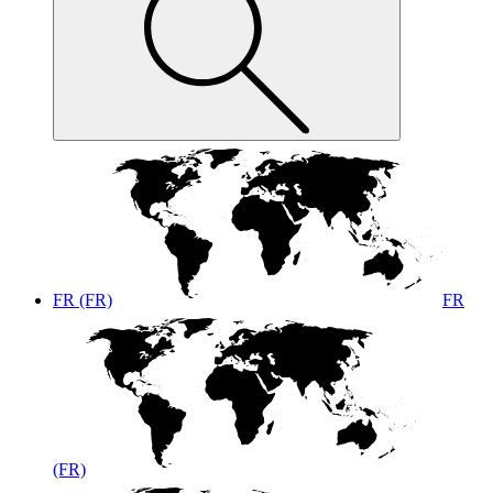
FR (FR)
FR
(FR)