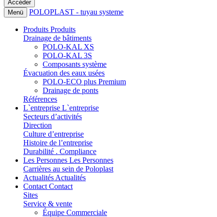
POLOPLAST - tuyau systeme
Menü
Produits
Produits
Drainage de bâtiments
POLO-KAL XS
POLO-KAL 3S
Composants système
Évacuation des eaux usées
POLO-ECO plus Premium
Drainage de ponts
Références
L`entreprise
L`entreprise
Secteurs d’activités
Direction
Culture d’entreprise
Histoire de l’entreprise
Durabilité . Compliance
Les Personnes
Les Personnes
Carrières au sein de Poloplast
Actualités
Actualités
Contact
Contact
Sites
Service & vente
Équipe Commerciale