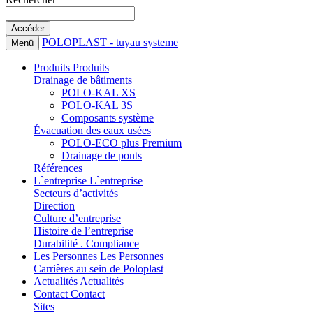
POLOPLAST - tuyau systeme
Menü
Produits
Produits
Drainage de bâtiments
POLO-KAL XS
POLO-KAL 3S
Composants système
Évacuation des eaux usées
POLO-ECO plus Premium
Drainage de ponts
Références
L`entreprise
L`entreprise
Secteurs d’activités
Direction
Culture d’entreprise
Histoire de l’entreprise
Durabilité . Compliance
Les Personnes
Les Personnes
Carrières au sein de Poloplast
Actualités
Actualités
Contact
Contact
Sites