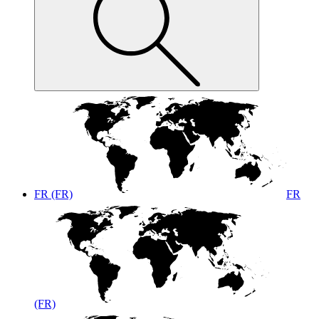
FR (FR)
FR
(FR)