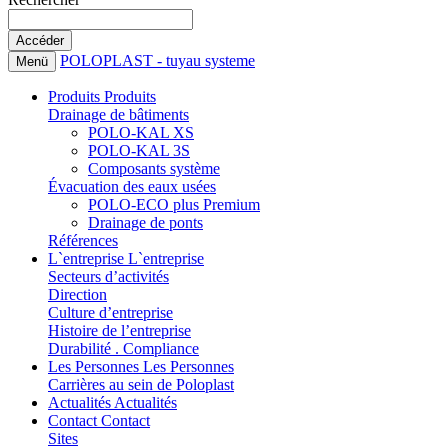
POLOPLAST - tuyau systeme
Menü
Produits
Produits
Drainage de bâtiments
POLO-KAL XS
POLO-KAL 3S
Composants système
Évacuation des eaux usées
POLO-ECO plus Premium
Drainage de ponts
Références
L`entreprise
L`entreprise
Secteurs d’activités
Direction
Culture d’entreprise
Histoire de l’entreprise
Durabilité . Compliance
Les Personnes
Les Personnes
Carrières au sein de Poloplast
Actualités
Actualités
Contact
Contact
Sites