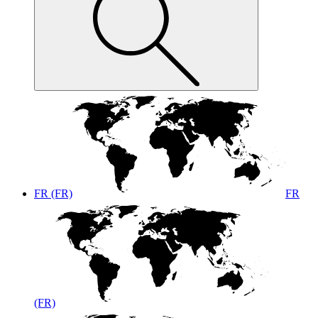
FR (FR)
FR
(FR)