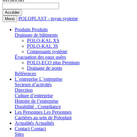
POLOPLAST - tuyau systeme
Menü
Produits
Produits
Drainage de bâtiments
POLO-KAL XS
POLO-KAL 3S
Composants système
Évacuation des eaux usées
POLO-ECO plus Premium
Drainage de ponts
Références
L`entreprise
L`entreprise
Secteurs d’activités
Direction
Culture d’entreprise
Histoire de l’entreprise
Durabilité . Compliance
Les Personnes
Les Personnes
Carrières au sein de Poloplast
Actualités
Actualités
Contact
Contact
Sites