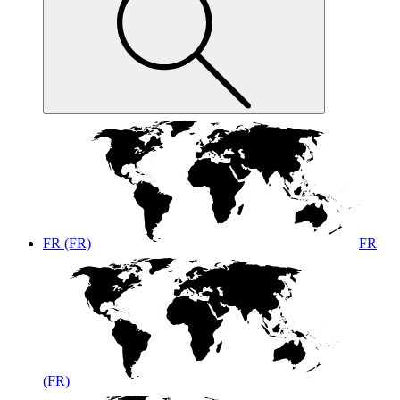
FR (FR)
FR
(FR)