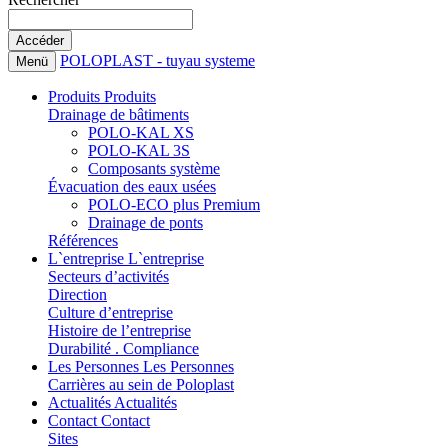
POLOPLAST - tuyau systeme
Menü
Produits
Produits
Drainage de bâtiments
POLO-KAL XS
POLO-KAL 3S
Composants système
Évacuation des eaux usées
POLO-ECO plus Premium
Drainage de ponts
Références
L`entreprise
L`entreprise
Secteurs d’activités
Direction
Culture d’entreprise
Histoire de l’entreprise
Durabilité . Compliance
Les Personnes
Les Personnes
Carrières au sein de Poloplast
Actualités
Actualités
Contact
Contact
Sites