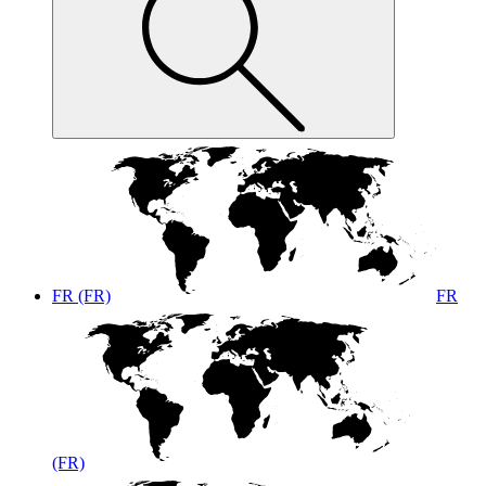
FR (FR)
FR
(FR)