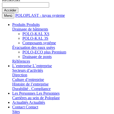
POLOPLAST - tuyau systeme
Menü
Produits
Produits
Drainage de bâtiments
POLO-KAL XS
POLO-KAL 3S
Composants système
Évacuation des eaux usées
POLO-ECO plus Premium
Drainage de ponts
Références
L`entreprise
L`entreprise
Secteurs d’activités
Direction
Culture d’entreprise
Histoire de l’entreprise
Durabilité . Compliance
Les Personnes
Les Personnes
Carrières au sein de Poloplast
Actualités
Actualités
Contact
Contact
Sites