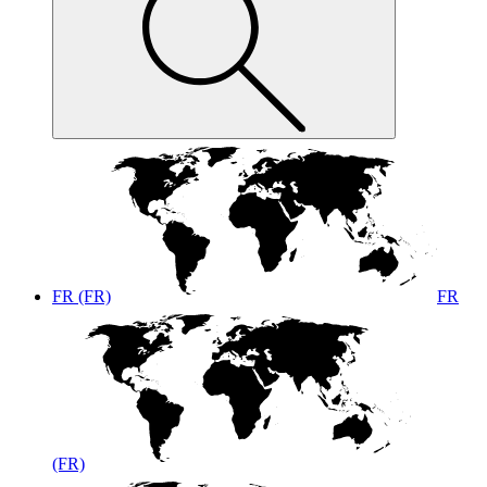
FR (FR)
FR
(FR)