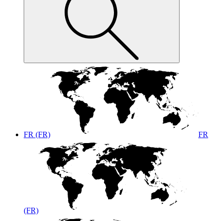
FR (FR)
FR
(FR)