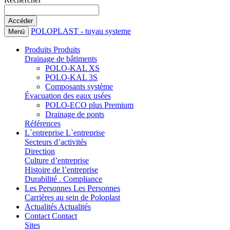
POLOPLAST - tuyau systeme
Menü
Produits
Produits
Drainage de bâtiments
POLO-KAL XS
POLO-KAL 3S
Composants système
Évacuation des eaux usées
POLO-ECO plus Premium
Drainage de ponts
Références
L`entreprise
L`entreprise
Secteurs d’activités
Direction
Culture d’entreprise
Histoire de l’entreprise
Durabilité . Compliance
Les Personnes
Les Personnes
Carrières au sein de Poloplast
Actualités
Actualités
Contact
Contact
Sites