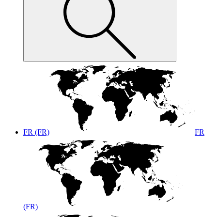
FR (FR)
FR
(FR)