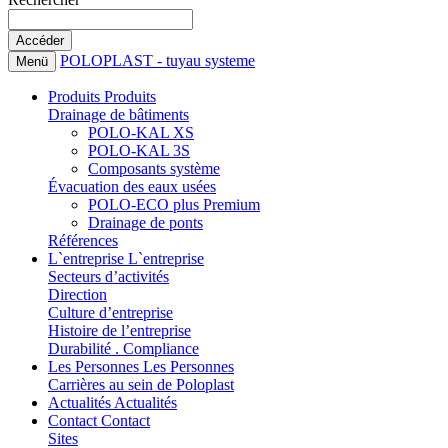
POLOPLAST - tuyau systeme
Menü
Produits
Produits
Drainage de bâtiments
POLO-KAL XS
POLO-KAL 3S
Composants système
Évacuation des eaux usées
POLO-ECO plus Premium
Drainage de ponts
Références
L`entreprise
L`entreprise
Secteurs d’activités
Direction
Culture d’entreprise
Histoire de l’entreprise
Durabilité . Compliance
Les Personnes
Les Personnes
Carrières au sein de Poloplast
Actualités
Actualités
Contact
Contact
Sites