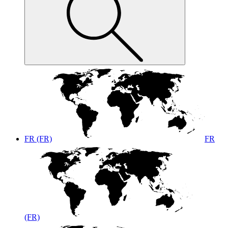
FR (FR)
FR
(FR)