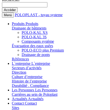
POLOPLAST - tuyau systeme
Menü
Produits
Produits
Drainage de bâtiments
POLO-KAL XS
POLO-KAL 3S
Composants système
Évacuation des eaux usées
POLO-ECO plus Premium
Drainage de ponts
Références
L`entreprise
L`entreprise
Secteurs d’activités
Direction
Culture d’entreprise
Histoire de l’entreprise
Durabilité . Compliance
Les Personnes
Les Personnes
Carrières au sein de Poloplast
Actualités
Actualités
Contact
Contact
Sites