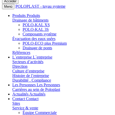
POLOPLAST - tuyau systeme
Menü
Produits
Produits
Drainage de bâtiments
POLO-KAL XS
POLO-KAL 3S
Composants système
Évacuation des eaux usées
POLO-ECO plus Premium
Drainage de ponts
Références
L`entreprise
L`entreprise
Secteurs d’activités
Direction
Culture d’entreprise
Histoire de l’entreprise
Durabilité . Compliance
Les Personnes
Les Personnes
Carrières au sein de Poloplast
Actualités
Actualités
Contact
Contact
Sites
Service & vente
Équipe Commerciale