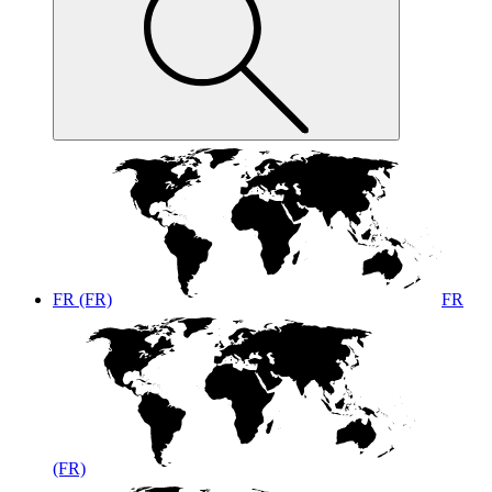
FR (FR)
FR
(FR)