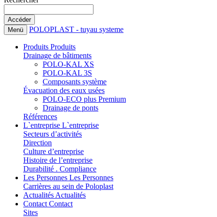
POLOPLAST - tuyau systeme
Menü
Produits
Produits
Drainage de bâtiments
POLO-KAL XS
POLO-KAL 3S
Composants système
Évacuation des eaux usées
POLO-ECO plus Premium
Drainage de ponts
Références
L`entreprise
L`entreprise
Secteurs d’activités
Direction
Culture d’entreprise
Histoire de l’entreprise
Durabilité . Compliance
Les Personnes
Les Personnes
Carrières au sein de Poloplast
Actualités
Actualités
Contact
Contact
Sites