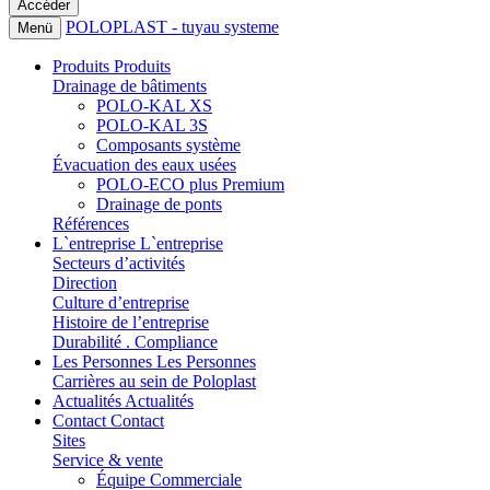
POLOPLAST - tuyau systeme
Menü
Produits
Produits
Drainage de bâtiments
POLO-KAL XS
POLO-KAL 3S
Composants système
Évacuation des eaux usées
POLO-ECO plus Premium
Drainage de ponts
Références
L`entreprise
L`entreprise
Secteurs d’activités
Direction
Culture d’entreprise
Histoire de l’entreprise
Durabilité . Compliance
Les Personnes
Les Personnes
Carrières au sein de Poloplast
Actualités
Actualités
Contact
Contact
Sites
Service & vente
Équipe Commerciale