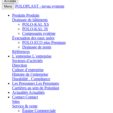
POLOPLAST - tuyau systeme
Menü
Produits
Produits
Drainage de bâtiments
POLO-KAL XS
POLO-KAL 3S
Composants système
Évacuation des eaux usées
POLO-ECO plus Premium
Drainage de ponts
Références
L`entreprise
L`entreprise
Secteurs d’activités
Direction
Culture d’entreprise
Histoire de l’entreprise
Durabilité . Compliance
Les Personnes
Les Personnes
Carrières au sein de Poloplast
Actualités
Actualités
Contact
Contact
Sites
Service & vente
Équipe Commerciale