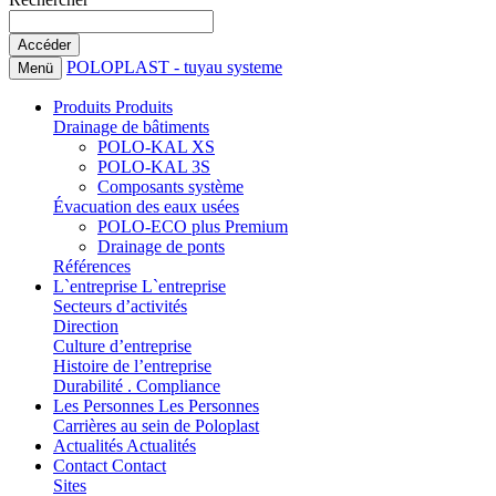
POLOPLAST - tuyau systeme
Menü
Produits
Produits
Drainage de bâtiments
POLO-KAL XS
POLO-KAL 3S
Composants système
Évacuation des eaux usées
POLO-ECO plus Premium
Drainage de ponts
Références
L`entreprise
L`entreprise
Secteurs d’activités
Direction
Culture d’entreprise
Histoire de l’entreprise
Durabilité . Compliance
Les Personnes
Les Personnes
Carrières au sein de Poloplast
Actualités
Actualités
Contact
Contact
Sites