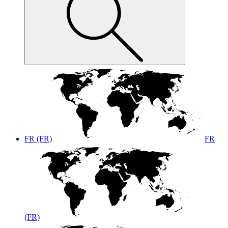
FR (FR)
FR
(FR)