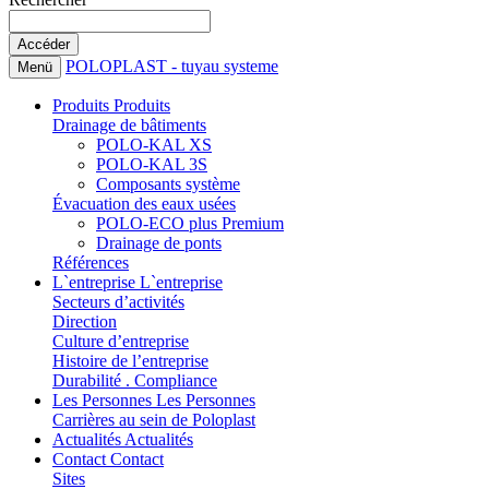
POLOPLAST - tuyau systeme
Menü
Produits
Produits
Drainage de bâtiments
POLO-KAL XS
POLO-KAL 3S
Composants système
Évacuation des eaux usées
POLO-ECO plus Premium
Drainage de ponts
Références
L`entreprise
L`entreprise
Secteurs d’activités
Direction
Culture d’entreprise
Histoire de l’entreprise
Durabilité . Compliance
Les Personnes
Les Personnes
Carrières au sein de Poloplast
Actualités
Actualités
Contact
Contact
Sites