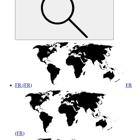
FR (FR)
FR
(FR)