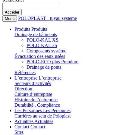
POLOPLAST - tuyau systeme
Menü
Produits
Produits
Drainage de bâtiments
POLO-KAL XS
POLO-KAL 3S
Composants système
Évacuation des eaux usées
POLO-ECO plus Premium
Drainage de ponts
Références
L`entreprise
L`entreprise
Secteurs d’activités
Direction
Culture d’entreprise
Histoire de l’entreprise
Durabilité . Compliance
Les Personnes
Les Personnes
Carrières au sein de Poloplast
Actualités
Actualités
Contact
Contact
Sites