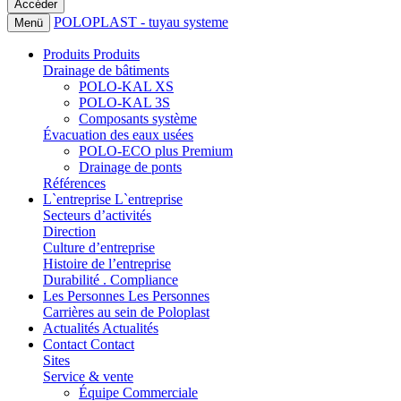
POLOPLAST - tuyau systeme
Menü
Produits
Produits
Drainage de bâtiments
POLO-KAL XS
POLO-KAL 3S
Composants système
Évacuation des eaux usées
POLO-ECO plus Premium
Drainage de ponts
Références
L`entreprise
L`entreprise
Secteurs d’activités
Direction
Culture d’entreprise
Histoire de l’entreprise
Durabilité . Compliance
Les Personnes
Les Personnes
Carrières au sein de Poloplast
Actualités
Actualités
Contact
Contact
Sites
Service & vente
Équipe Commerciale