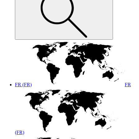
FR (FR)
FR
(FR)