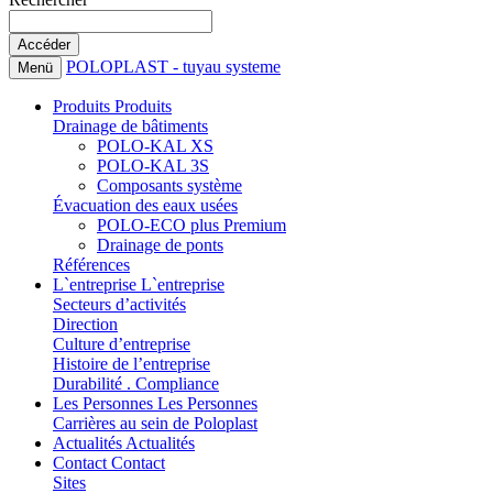
POLOPLAST - tuyau systeme
Menü
Produits
Produits
Drainage de bâtiments
POLO-KAL XS
POLO-KAL 3S
Composants système
Évacuation des eaux usées
POLO-ECO plus Premium
Drainage de ponts
Références
L`entreprise
L`entreprise
Secteurs d’activités
Direction
Culture d’entreprise
Histoire de l’entreprise
Durabilité . Compliance
Les Personnes
Les Personnes
Carrières au sein de Poloplast
Actualités
Actualités
Contact
Contact
Sites