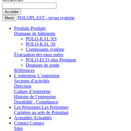
POLOPLAST - tuyau systeme
Menü
Produits
Produits
Drainage de bâtiments
POLO-KAL XS
POLO-KAL 3S
Composants système
Évacuation des eaux usées
POLO-ECO plus Premium
Drainage de ponts
Références
L`entreprise
L`entreprise
Secteurs d’activités
Direction
Culture d’entreprise
Histoire de l’entreprise
Durabilité . Compliance
Les Personnes
Les Personnes
Carrières au sein de Poloplast
Actualités
Actualités
Contact
Contact
Sites