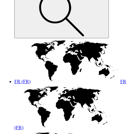
FR (FR)
FR
(FR)