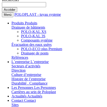
POLOPLAST - tuyau systeme
Menü
Produits
Produits
Drainage de bâtiments
POLO-KAL XS
POLO-KAL 3S
Composants système
Évacuation des eaux usées
POLO-ECO plus Premium
Drainage de ponts
Références
L`entreprise
L`entreprise
Secteurs d’activités
Direction
Culture d’entreprise
Histoire de l’entreprise
Durabilité . Compliance
Les Personnes
Les Personnes
Carrières au sein de Poloplast
Actualités
Actualités
Contact
Contact
Sites