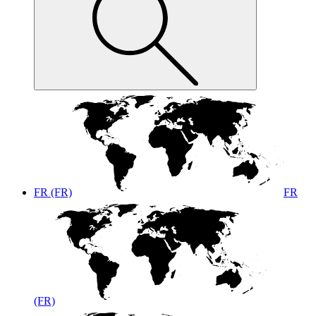
FR (FR)
FR
(FR)