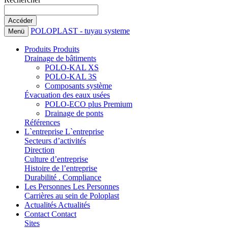
POLOPLAST - tuyau systeme
Menü
Produits
Produits
Drainage de bâtiments
POLO-KAL XS
POLO-KAL 3S
Composants système
Évacuation des eaux usées
POLO-ECO plus Premium
Drainage de ponts
Références
L`entreprise
L`entreprise
Secteurs d’activités
Direction
Culture d’entreprise
Histoire de l’entreprise
Durabilité . Compliance
Les Personnes
Les Personnes
Carrières au sein de Poloplast
Actualités
Actualités
Contact
Contact
Sites