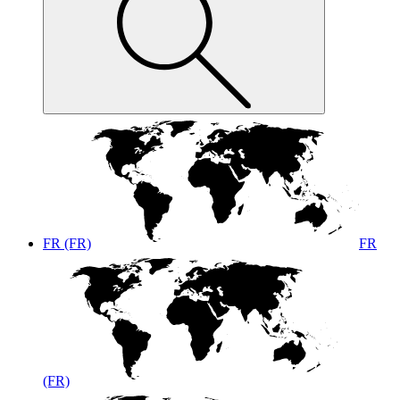
FR (FR)
FR
(FR)