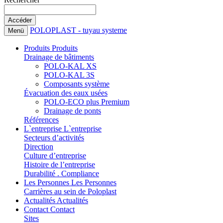
POLOPLAST - tuyau systeme
Menü
Produits
Produits
Drainage de bâtiments
POLO-KAL XS
POLO-KAL 3S
Composants système
Évacuation des eaux usées
POLO-ECO plus Premium
Drainage de ponts
Références
L`entreprise
L`entreprise
Secteurs d’activités
Direction
Culture d’entreprise
Histoire de l’entreprise
Durabilité . Compliance
Les Personnes
Les Personnes
Carrières au sein de Poloplast
Actualités
Actualités
Contact
Contact
Sites