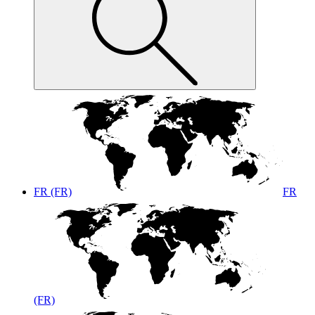
FR (FR)
FR
(FR)