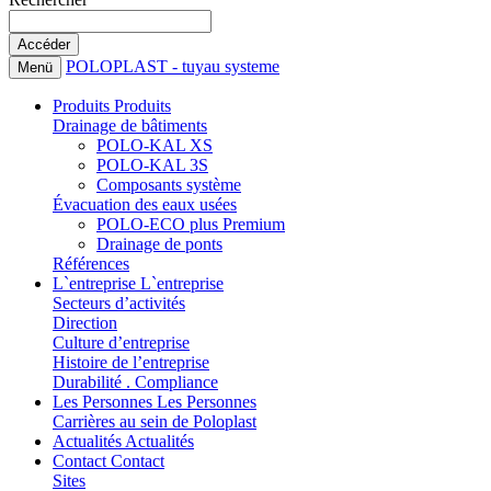
POLOPLAST - tuyau systeme
Menü
Produits
Produits
Drainage de bâtiments
POLO-KAL XS
POLO-KAL 3S
Composants système
Évacuation des eaux usées
POLO-ECO plus Premium
Drainage de ponts
Références
L`entreprise
L`entreprise
Secteurs d’activités
Direction
Culture d’entreprise
Histoire de l’entreprise
Durabilité . Compliance
Les Personnes
Les Personnes
Carrières au sein de Poloplast
Actualités
Actualités
Contact
Contact
Sites