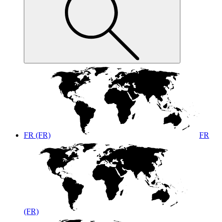
FR (FR)
FR
(FR)