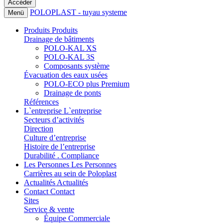
POLOPLAST - tuyau systeme
Menü
Produits
Produits
Drainage de bâtiments
POLO-KAL XS
POLO-KAL 3S
Composants système
Évacuation des eaux usées
POLO-ECO plus Premium
Drainage de ponts
Références
L`entreprise
L`entreprise
Secteurs d’activités
Direction
Culture d’entreprise
Histoire de l’entreprise
Durabilité . Compliance
Les Personnes
Les Personnes
Carrières au sein de Poloplast
Actualités
Actualités
Contact
Contact
Sites
Service & vente
Équipe Commerciale